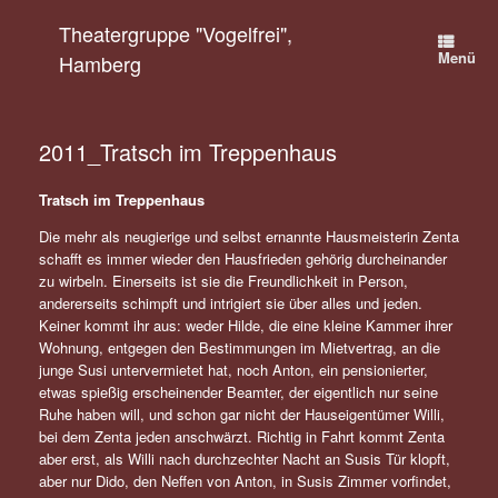
Zum
Theatergruppe "Vogelfrei",
Inhalt
springen
Menü
Hamberg
2011_Tratsch im Treppenhaus
Tratsch im Treppenhaus
Die mehr als neugierige und selbst ernannte Hausmeisterin Zenta
schafft es immer wieder den Hausfrieden gehörig durcheinander
zu wirbeln. Einerseits ist sie die Freundlichkeit in Person,
andererseits schimpft und intrigiert sie über alles und jeden.
Keiner kommt ihr aus: weder Hilde, die eine kleine Kammer ihrer
Wohnung, entgegen den Bestimmungen im Mietvertrag, an die
junge Susi untervermietet hat, noch Anton, ein pensionierter,
etwas spießig erscheinender Beamter, der eigentlich nur seine
Ruhe haben will, und schon gar nicht der Hauseigentümer Willi,
bei dem Zenta jeden anschwärzt. Richtig in Fahrt kommt Zenta
aber erst, als Willi nach durchzechter Nacht an Susis Tür klopft,
aber nur Dido, den Neffen von Anton, in Susis Zimmer vorfindet,